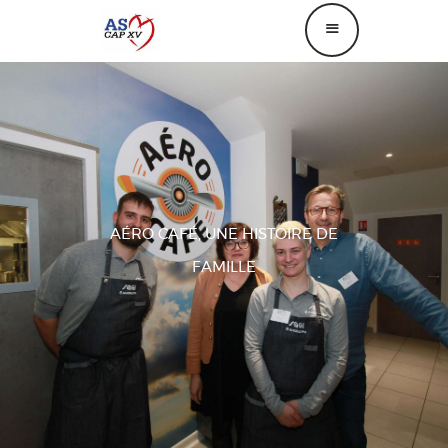
ANNUAIRE
CAPXV
ASM
OFFRES PARTENAIRES
AÉRO CAFÉ, UNE HISTOIRE DE
FESTIVAL AUTO
FAMILLE