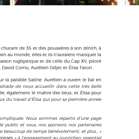
e chutant de 35 et des poussières à son zénith, à
rien au monde, elles et ils n’auraient manquer la
ison rugbystique et de celle du Cap XV, piloté
 David Cornu, Aurélien Odjet et Élisa Taton.
 la paisible Saône. Aurélien a ouvert le bal en
rade de nous accueillir dans cette très belle
ée, également le maître des lieux, et Élisa pour
x du travail d’Élisa qui pour sa première année
 compliquée. Nous sommes repartis d’une page
le public et vous, nos sponsors, nos partenaires
passe beaucoup de temps bénévolement, et plus… »
eprises
« à l’engagement au quotidien, essentiel