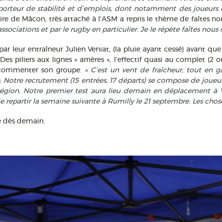
 porteur de stabilité et d’emplois, dont notamment des joueurs
re de Mâcon, très attaché à l’ASM a repris le thème de faîtes no
ssociations et par le rugby en particulier. Je le répète faîtes nous 
par leur entraîneur Julien Veniat, (la pluie ayant cessé) avant q
s piliers aux lignes « arrières », l’effectif quasi au complet (
e commenter son groupe.
« C’est un vent de fraîcheur, tout en g
e. Notre recrutement (15 entrées, 17 départs) se compose de joue
région. Notre premier test aura lieu demain en déplacement à 
de repartir la semaine suivante à Rumilly le 21 septembre. Les ch
e dès demain.