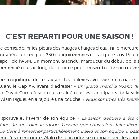
C’EST REPARTI POUR UNE SAISON !
e certitude, ni les pleurs des nuages chargés d’eau, ni le mercur
n’ont arrêté un peu plus 230 capquinziennes et capquinziens. Pour 
équipe 1 de l’ASM. Un moment attendu, marqueur du début de la sa
é remercié tout au long de la soirée pour l’ensemble de son œuvre,
 magnifique du restaurant Les Tuileries avec vue imprenable sur
tuant le Cap XV, avant d’adresser
« un grand merci à Yoann And
».
David Cornu à son tour a salué tous les participants de la soir
 Alain Piguet en a rajouté une couche.
« Nous sommes très heureu
sportive et l’avenir de son équipe.
« La saison dernière a été
re. Je sens bien la saison. J’espère que nous allons faire rêver 
. Je tiens à remercier particulièrement David et son équipe. Il 
ts à son encontre. Alain de reprendre, se tournant vers les entr