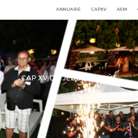
ANNUAIRE
ANNUAIRE
CAPXV
ASM
CAPXV
ASM
OFFRES
PARTENAIRES
FESTIVAL AUTO
CAP XV DU JEUDI 28 AOÛT