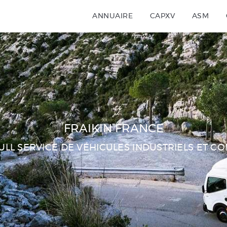
ANNUAIRE
ANNUAIRE
CAPXV
ASM
CAPXV
ASM
OFFRES
PARTENAIRES
FESTIVAL AUTO
FRAIKIN FRANCE
ULL SERVICE DE VÉHICULES INDUSTRIELS ET 