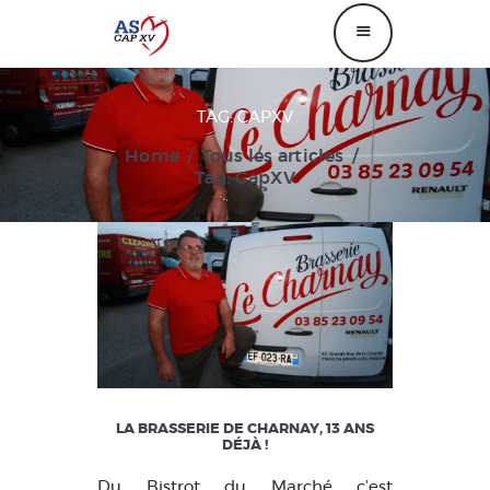
TAG: CAPXV
ANNUAIRE
Home
Tous les articles
CAPXV
Tag: CapXV
ASM
OFFRES PARTENAIRES
FESTIVAL AUTO
LA BRASSERIE DE CHARNAY, 13 ANS
DÉJÀ !
Du Bistrot du Marché c’est